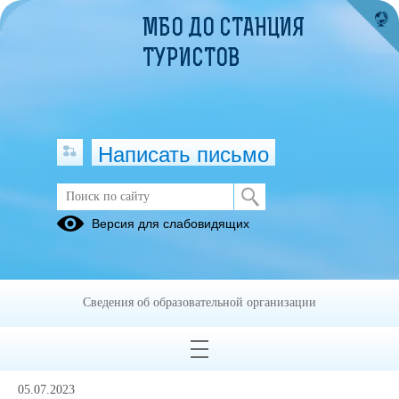
МБО ДО СТАНЦИЯ
ТУРИСТОВ
Написать письмо
Сведения о доходах, расходах, об
Версия для слабовидящих
имуществе и обязательствах
имущественного характера
Декларация
Сведения об образовательной организации
о доходах
директора
05.07.2023