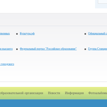
ственных
Культура.рф
Официальный с
 и высшего
Федеральный портал "Российское образование"
Группа Станци
 городского
образовательной организации
Новости
Информация
Фотоальбом