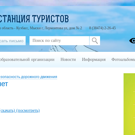
СТАНЦИЯ ТУРИСТОВ
 область - Кузбасс, Мыски г, Лермонтова ул, дом № 2
8 (38474) 2-26-45
сать письмо
образовательной организации
Новости
Информация
Фотоальбом
езопасность дорожного движения
яет
(скачать)
(посмотреть)