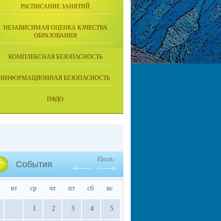
РАСПИСАНИЕ ЗАНЯТИЙ
НЕЗАВИСИМАЯ ОЦЕНКА КАЧЕСТВА
ОБРАЗОВАНИЯ
КОМПЛЕКСНАЯ БЕЗОПАСНОСТЬ
ИНФОРМАЦИОННАЯ БЕЗОПАСНОСТЬ
ПФДО
Июль
События
вт
ср
чт
пт
сб
вс
1
2
3
4
5