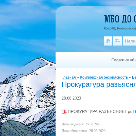
МБО ДО 
652840, Кемеровская
Напи
Сведения об 
Главная
»
Комплексная безопасность
»
Б
Прокуратура разъясн
28.08.2023
ПРОКУРАТУРА РАЗЪЯСНЯЕТ.pdf
Дата создания: 28.08.2023
Дата обновления: 28.08.2023