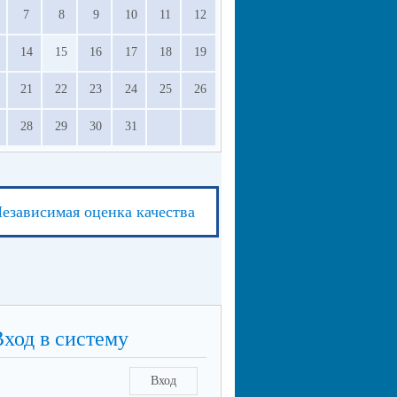
7
8
9
10
11
12
14
15
16
17
18
19
21
22
23
24
25
26
28
29
30
31
езависимая оценка качества
Вход в систему
Вход